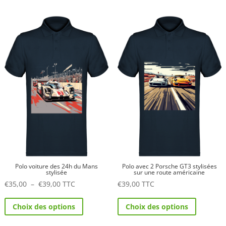
plusieurs
plusieurs
variations.
variations.
Les
Les
options
options
peuvent
peuvent
être
être
choisies
choisies
sur
sur
la
la
page
page
du
du
produit
produit
Polo voiture des 24h du Mans
Polo avec 2 Porsche GT3 stylisées
stylisée
sur une route américaine
Plage
€
35,00
–
€
39,00
TTC
€
39,00
TTC
de
Ce
Ce
Choix des options
Choix des options
prix :
produit
produit
€35,00
a
a