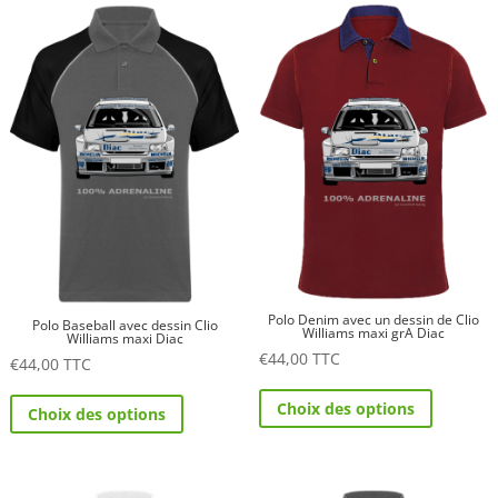
variations.
variations.
Les
Les
options
options
peuvent
peuvent
être
être
choisies
choisies
sur
sur
la
la
page
page
du
du
produit
produit
Polo Denim avec un dessin de Clio
Polo Baseball avec dessin Clio
Williams maxi grA Diac
Williams maxi Diac
€
44,00
TTC
€
44,00
TTC
Ce
Ce
Choix des options
Choix des options
produit
produit
a
a
plusieurs
plusieurs