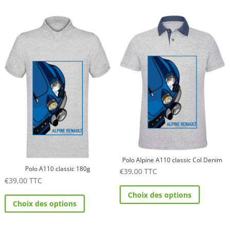
à
plusieurs
plusieurs
€39,00
variations.
variations.
Les
Les
options
options
peuvent
peuvent
être
être
choisies
choisies
sur
sur
la
la
page
page
du
du
produit
produit
Polo Alpine A110 classic Col Denim
Polo A110 classic 180g
€
39,00
TTC
€
39,00
TTC
Ce
Ce
Choix des options
produit
Choix des options
produit
a
a
plusieurs