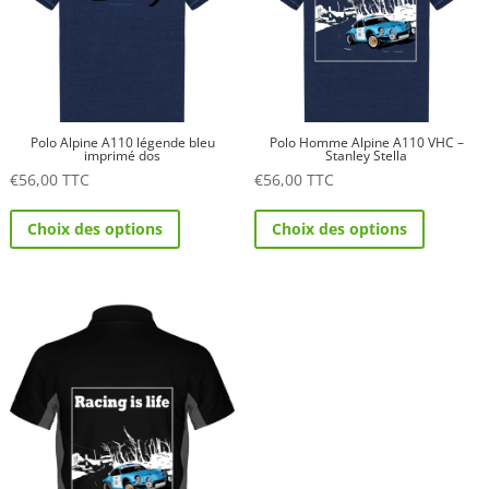
peuvent
choisies
être
sur
choisies
la
sur
page
la
du
Polo Alpine A110 légende bleu
Polo Homme Alpine A110 VHC –
page
produit
imprimé dos
Stanley Stella
du
€
56,00
TTC
€
56,00
TTC
produit
Ce
Ce
Choix des options
Choix des options
produit
produit
a
a
plusieurs
plusieurs
variations.
variations.
Les
Les
options
options
peuvent
peuvent
être
être
choisies
choisies