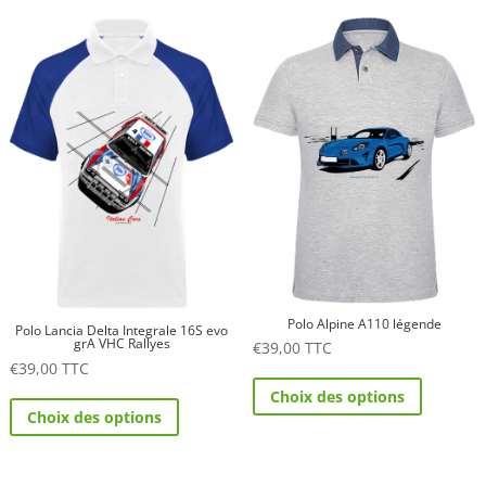
plusieurs
variations.
variations.
Les
Les
options
options
peuvent
peuvent
être
être
choisies
choisies
sur
sur
la
la
page
page
du
du
produit
produit
Polo Alpine A110 légende
Polo Lancia Delta Integrale 16S evo
grA VHC Rallyes
€
39,00
TTC
€
39,00
TTC
Ce
Ce
Choix des options
produit
Choix des options
produit
a
a
plusieurs
plusieurs