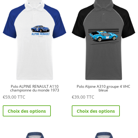
variations.
variations.
Les
Les
options
options
peuvent
peuvent
être
être
choisies
choisies
sur
sur
la
la
page
page
du
du
produit
produit
Polo ALPINE RENAULT A110
Polo Alpine A310 groupe 4 VHC
championne du monde 1973
bleue
€
59,00
TTC
€
39,00
TTC
Ce
Ce
Choix des options
Choix des options
produit
produit
a
a
plusieurs
plusieurs
variations.
variations.