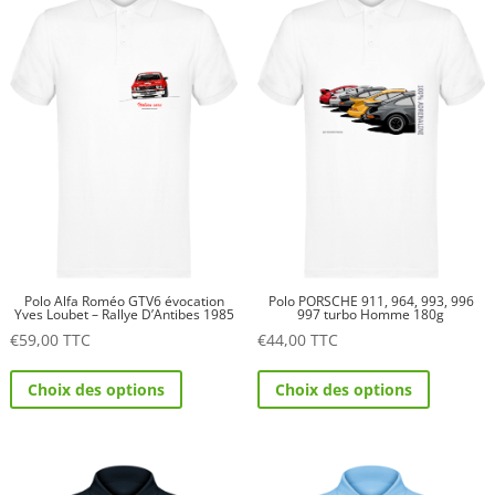
Les
Les
options
options
peuvent
peuvent
être
être
choisies
choisies
sur
sur
la
la
page
page
du
du
produit
produit
Polo Alfa Roméo GTV6 évocation
Polo PORSCHE 911, 964, 993, 996
Yves Loubet – Rallye D’Antibes 1985
997 turbo Homme 180g
€
59,00
TTC
€
44,00
TTC
Ce
Ce
Choix des options
Choix des options
produit
produit
a
a
plusieurs
plusieurs
variations.
variations.