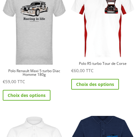
options
être
peuvent
choisies
être
sur
choisies
la
sur
page
la
du
page
produit
du
Polo R5 turbo Tour de Corse
produit
€
60,00
TTC
Polo Renault Maxi 5 turbo Diac
Homme 180g
Ce
€
59,00
TTC
Choix des options
produit
Ce
a
Choix des options
produit
plusieurs
a
variations.
plusieurs
Les
variations.
options
Les
peuvent
options