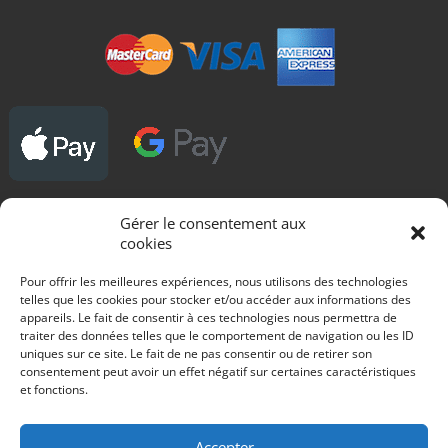
Gérer le consentement aux
DROITS D'AUTEUR - COPYRIGHT :
cookies
Tous les dessins utilisés sur ce site, le sont contre rémunération des auteurs.
Toute copie, reproduction sur quelque support que ce soit est interdite.
Pour offrir les meilleures expériences, nous utilisons des technologies
telles que les cookies pour stocker et/ou accéder aux informations des
appareils. Le fait de consentir à ces technologies nous permettra de
Blog
traiter des données telles que le comportement de navigation ou les ID
uniques sur ce site. Le fait de ne pas consentir ou de retirer son
Gagnez une Renault 11 turbo grA aux couleurs Philips
Essai R11 turbo grA à louer rallye des vignes 2016
consentement peut avoir un effet négatif sur certaines caractéristiques
Les avantages de la location de voiture de rallyes
et fonctions.
Essai d'une R11 turbo VHC gr A d'Alain Oreille paru dans Echappement en
aôut 1985
Débuter les rallyes en jeux vidéo ?
Accepter
Les nouveautés 2015 de la Citroën DS3 WRC.