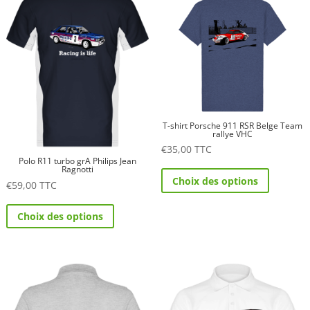
options
options
peuvent
peuvent
être
être
choisies
choisies
sur
sur
la
la
T-shirt Porsche 911 RSR Belge Team
page
page
rallye VHC
du
du
€
35,00
TTC
Polo R11 turbo grA Philips Jean
produit
produit
Ce
Ragnotti
Choix des options
€
59,00
TTC
produit
Ce
a
Choix des options
produit
plusieurs
a
variations.
plusieurs
Les
variations.
options
Les
peuvent