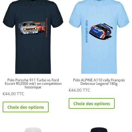
Les
Les
options
options
peuvent
peuvent
être
être
choisies
choisies
sur
sur
la
la
page
page
du
du
produit
produit
Polo Porsche 911 Turbo vs Ford
Polo ALPINE A110 rally François
Escort RS2000 mk1 en compétition
Delecour Legend 180g
historique
€
44,00
TTC
€
44,00
TTC
Ce
Ce
Choix des options
produit
Choix des options
produit
a
a
plusieurs
plusieurs
variations.
variations.