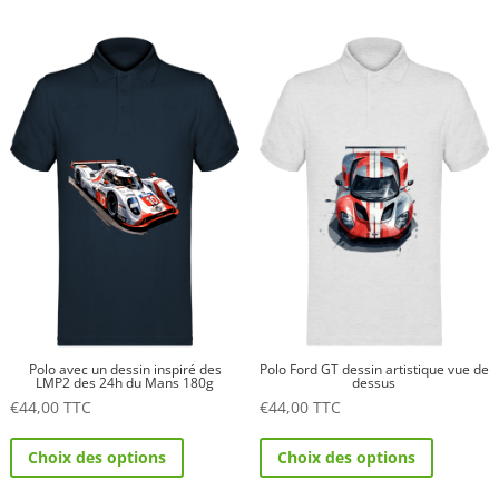
plusieurs
plusieurs
variations.
variations.
Les
Les
options
options
peuvent
peuvent
être
être
choisies
choisies
sur
sur
la
la
page
page
du
du
produit
produit
Polo avec un dessin inspiré des
Polo Ford GT dessin artistique vue de
LMP2 des 24h du Mans 180g
dessus
€
44,00
TTC
€
44,00
TTC
Ce
Ce
Choix des options
Choix des options
produit
produit
a
a