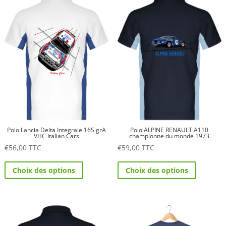
Les
Les
options
options
peuvent
peuvent
être
être
choisies
choisies
sur
sur
la
la
page
page
du
du
produit
Polo Lancia Delta Integrale 16S grA
Polo ALPINE RENAULT A110
produit
VHC Italian Cars
championne du monde 1973
€
56,00
TTC
€
59,00
TTC
Ce
Ce
Choix des options
Choix des options
produit
produit
a
a
plusieurs
plusieurs
variations.
variations.
Les
Les