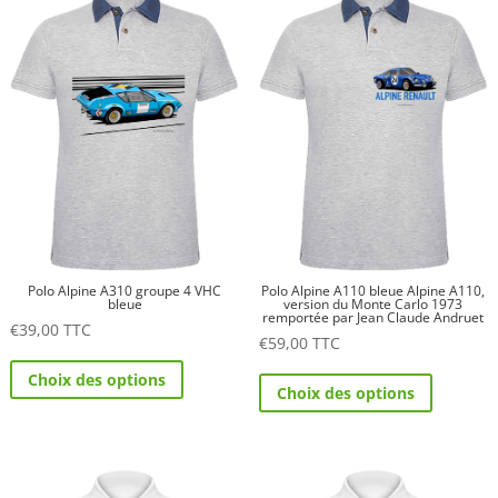
Les
Les
options
options
peuvent
peuvent
être
être
choisies
choisies
sur
sur
la
la
page
page
du
du
produit
produit
Polo Alpine A310 groupe 4 VHC
Polo Alpine A110 bleue Alpine A110,
bleue
version du Monte Carlo 1973
remportée par Jean Claude Andruet
€
39,00
TTC
€
59,00
TTC
Ce
Ce
Choix des options
produit
Choix des options
produit
a
a
plusieurs
plusieurs
variations.
variations.