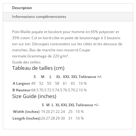
Description
Informations complémentaires
Polo Maille piquée et bicolore pour homme en 65% polyester et
35% coton. Col en bord-côte et patte de boutonnage à 3 boutons
ton sur ton. Découpes contrastées sur les côtés et les dessous de
manches. Bas de manche non resserré.Coupe
normale.Grammage de 220 g/m².
Guide des tailles:
Tableau de tailles (cm)
S
M
L
XL
XXL
3XL
Tolérance +/-
A Largeur
49
52
55
58
61
65
10 %
B Hauteur
68.5
70.5
72.5
74.5
76.5
79.2
10 %
Size Guide (inches)
S
M
L
XL
XXL
3XL
Tolérance +/-
Width (inches)
19
20
21
22
24
25
10 %
Length (inches)
26
27
28
29
30
31
10 %