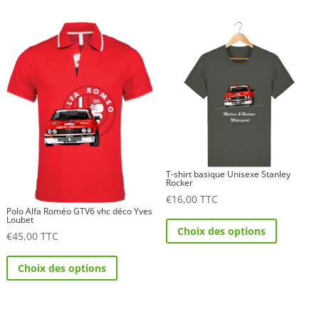
Les
plusieurs
options
variations.
peuvent
Les
être
options
choisies
peuvent
sur
être
la
choisies
page
sur
du
la
produit
T-shirt basique Unisexe Stanley
page
Rocker
€
16,00
TTC
du
Polo Alfa Roméo GTV6 vhc déco Yves
Ce
produit
Loubet
Choix des options
€
45,00
TTC
produit
Ce
a
Choix des options
produit
plusieurs
a
variations.
plusieurs
Les