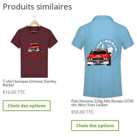
Produits similaires
T-shirt basique Unisexe Stanley
Rocker
€
16,00
TTC
Ce
Polo Homme 220g Alfa Roméo GTV6
vhc déco Yves Loubet
Choix des options
produit
€
50,00
TTC
a
Ce
plusieurs
Choix des options
produit
variations.
a