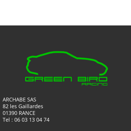
variations.
options
Les
peuvent
options
être
peuvent
choisies
être
sur
choisies
la
sur
page
la
du
page
produit
du
produit
ARCHABE SAS
82 les Gaillardes
01390 RANCE
Tel : 06 03 13 04 74