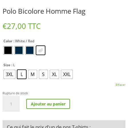
Polo Bicolore Homme Flag
€
27,00
TTC
Color
: White / Red
Size
: L
3XL
L
M
S
XL
XXL
Effacer
Rupture de stock
quantité
Ajouter au panier
de
Polo
Bicolore
Homme
Ce qui fait le prix d'un de nos T-shirts :
Flag