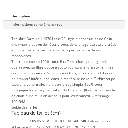
Description
Informations complémentaires
Tee shirt Formule 1 1970 Lotus 72 Light is right citation de Colin
Chapman le patron de l'écurie Lotus dont la légèreté était le crédo
et un des paramètres majeurs de la performance de ses
monoplaces.
T-shirt unisexe en 100% coton Bio. T-shirt basique de grande
qualité avec sa fibre douce en coton qui conviendra aux femmes
comme aux hommes. Manches montées, col en côte 1x1, bande
de propreté intérieur col dans la matière principale. T-shirt coupe
tubulaire et normale. T-shirt en Jersey simple, 100% coton
biologique filé et peigné. Taille : Du XS au 5XL (Il est recommandé
de choisir une taille en dessous pour les femmes). Grammage :
150 G/M²
Guide des tailles:
Tableau de tailles (cm)
XXS
XS
S
M
L
XL
XXL
3XL
4XL
5XL
Tolérance +/-
A Largeur
45
47
50
53
56
59
62
65
70
75
10 %