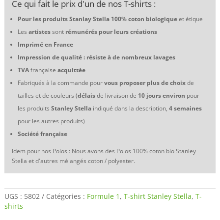
Ce qui fait le prix d'un de nos T-shirts :
1
1970
Pour les produits Stanlay Stella 100% coton biologique
et étique
Lotus
Les
artistes
sont
rémunérés pour leurs créations
72
Jochen
Imprimé en France
Rindt
Impression de qualité : résiste à de nombreux lavages
Light
TVA
française
acquittée
is
right
Fabriqués à la commande pour
vous proposer plus de choix
de
tailles et de couleurs (
délais
de livraison de
10 jours environ
pour
les produits
Stanley Stella
indiqué dans la description,
4 semaines
pour les autres produits)
Société française
Idem pour nos Polos : Nous avons des Polos 100% coton bio Stanley
Stella et d'autres mélangés coton / polyester.
UGS :
5802
Catégories :
Formule 1
,
T-shirt Stanley Stella
,
T-
shirts