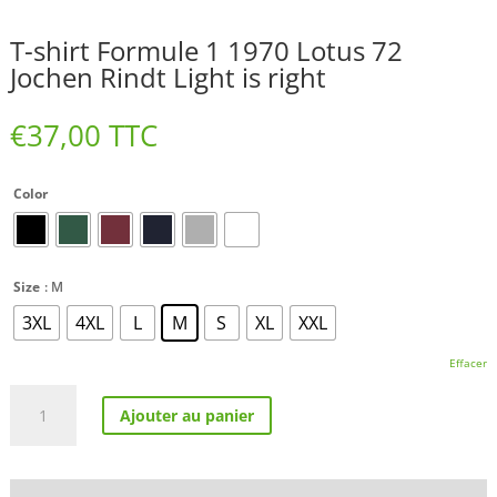
T-shirt Formule 1 1970 Lotus 72
Jochen Rindt Light is right
€
37,00
TTC
Color
Size
: M
3XL
4XL
L
M
S
XL
XXL
Effacer
quantité
Ajouter au panier
de
T-
shirt
Formule