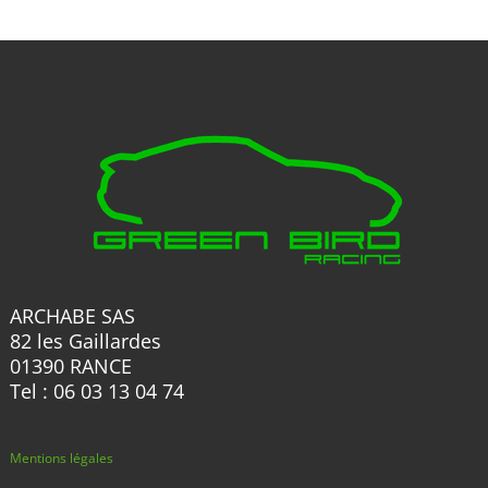
options
options
peuvent
peuvent
être
être
choisies
choisies
sur
sur
la
la
page
page
du
du
produit
produit
ARCHABE SAS
82 les Gaillardes
01390 RANCE
Tel : 06 03 13 04 74
Mentions légales