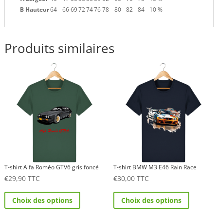
B Hauteur
64
66
69
72
74
76
78
80
82
84
10 %
Produits similaires
T-shirt Alfa Roméo GTV6 gris foncé
T-shirt BMW M3 E46 Rain Race
€
29,90
TTC
€
30,00
TTC
Ce
Ce
Choix des options
Choix des options
produit
produit
a
a