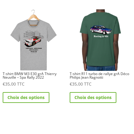
plusieurs
plusieurs
variations.
variations.
Les
Les
options
options
peuvent
peuvent
être
être
choisies
choisies
sur
sur
la
la
T-shirt BMW M3 E30 grA Thierry
T-shirt R11 turbo de rallye grA Déco
page
page
Neuville – Spa Rally 2022
Philips Jean Ragnotti
€
35,00
TTC
€
35,00
TTC
du
du
Ce
Ce
produit
produit
Choix des options
Choix des options
produit
produit
a
a
plusieurs
plusieurs
variations.
variations.
Les
Les