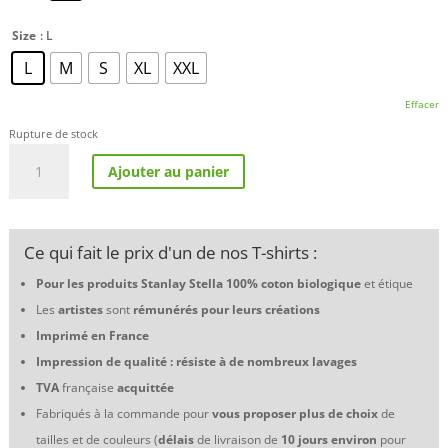
Size
: L
L
M
S
XL
XXL
Effacer
Rupture de stock
quantité
Ajouter au panier
de
Polo
Col
Denim
Ce qui fait le prix d'un de nos T-shirts :
BMW
M3
Pour les produits Stanlay Stella 100% coton biologique
et étique
E30
Les
artistes
sont
rémunérés pour leurs créations
grA
Thierry
Imprimé en France
Neuville
Impression de qualité : résiste à de nombreux lavages
–
TVA
française
acquittée
Spa
Rally
Fabriqués à la commande pour
vous proposer plus de choix
de
2022
tailles et de couleurs (
délais
de livraison de
10 jours environ
pour