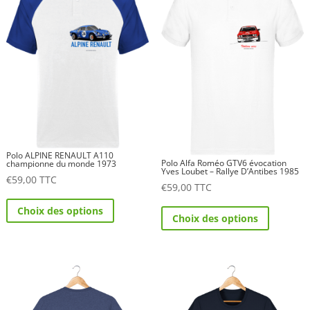
Polo ALPINE RENAULT A110
Polo Alfa Roméo GTV6 évocation
championne du monde 1973
Yves Loubet – Rallye D’Antibes 1985
€
59,00
TTC
€
59,00
TTC
Ce
Ce
Choix des options
produit
Choix des options
produit
a
a
plusieurs
plusieurs
variations.
variations.
Les
Les
options