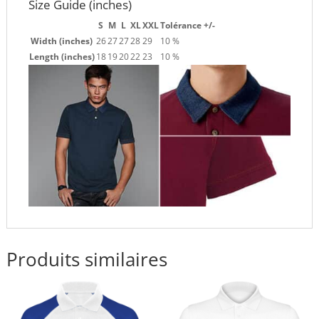
Size Guide (inches)
S
M
L
XL
XXL
Tolérance +/-
Width (inches)
26
27
27
28
29
10 %
Length (inches)
18
19
20
22
23
10 %
Produits similaires