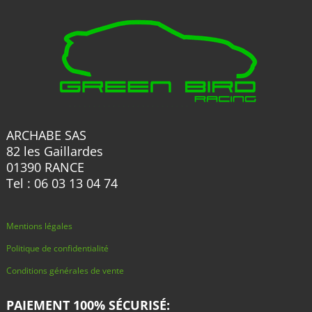
sur
sur
la
la
page
page
du
du
produit
produit
ARCHABE SAS
82 les Gaillardes
01390 RANCE
Tel : 06 03 13 04 74
Mentions légales
Politique de confidentialité
Conditions générales de vente
PAIEMENT 100% SÉCURISÉ: