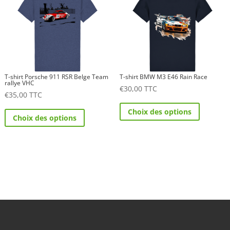
options
peuvent
peuvent
être
être
choisies
choisies
sur
sur
la
la
page
T-shirt Porsche 911 RSR Belge Team
T-shirt BMW M3 E46 Rain Race
page
rallye VHC
€
30,00
TTC
du
€
35,00
TTC
du
Ce
produit
Ce
produit
Choix des options
produit
Choix des options
produit
a
a
plusieurs
plusieurs
variations.
variations.
Les
Les
options
options
peuvent
peuvent
être
être
choisies
choisies