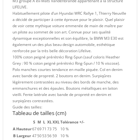
M3 groupe A ex-Mats Vandenbrande appartenant à la structure
LIFELIVE.
Habituellement pilote d’un Hyundai WRC Rallye 1, Thierry Neuville
a décidé de participer à cette épreuve pour le plaisir. Quel plaisir
de voir cette mythique voiture emmenée de main de maître par
un pilote au sommet de son art. Connue pour ses qualité
dynamique exceptionnelles et son équilibre, la BMW M3 E30 est
également un des plus beau design automobile, esthétique
renforcée par la très belle décoration Lifelive.
100% coton peigné prérétréci Ring-Spun (sauf coloris Heather
Grey : 90 % coton peigné prérétréci Ring-Spun / 10 % viscose).
Polo manches courtes tendance en maille piquée. Col en denim
avec bande de propreté. 2 boutons en denim. Surpiqûres
légèrement contrastées au niveau des bords de manche, des
emmanchures et des épaules. Boutons métalliques en laiton
vieilli. Fente latérale avec bande de propreté en denim et
surpiqûres contrastées.
Guide des tailles:
Tableau de tailles (cm)
S
M
L
XL
XXL
Tolérance +/-
A Hauteur
67
69
71
73
75
10 %
B Largeur
47
50
53
56
59
10 %