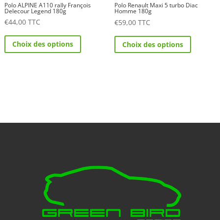
Polo ALPINE A110 rally François
Polo Renault Maxi 5 turbo Diac
Delecour Legend 180g
Homme 180g
€
44,00
TTC
€
59,00
TTC
Ce
Ce
Choix des options
Choix des options
produit
produit
a
a
plusieurs
plusieurs
variations.
variations.
Les
Les
options
options
peuvent
peuvent
être
être
choisies
choisies
sur
sur
la
la
page
page
du
du
produit
produit