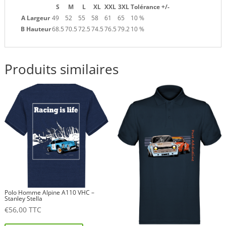
S
M
L
XL
XXL
3XL
Tolérance +/-
A Largeur
49
52
55
58
61
65
10 %
B Hauteur
68.5
70.5
72.5
74.5
76.5
79.2
10 %
Produits similaires
Polo Homme Alpine A110 VHC –
Stanley Stella
€
56,00
TTC
Ce