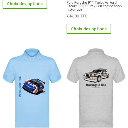
Polo Porsche 911 Turbo vs Ford
Choix des options
produit
Escort RS2000 mk1 en compétition
historique
a
€
44,00
TTC
plusieurs
Ce
variations.
Choix des options
produit
Les
a
options
plusieurs
peuvent
variations.
être
Les
choisies
options
sur
peuvent
la
être
page
choisies
du
sur
produit
la
page
du
produit