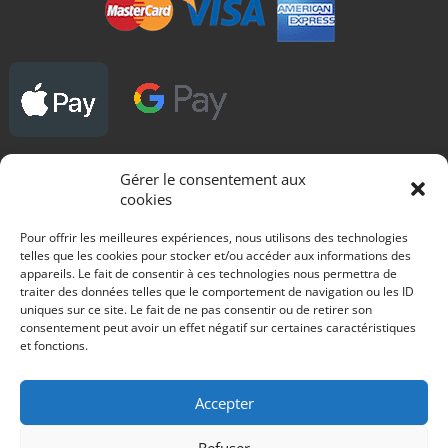
Gérer le consentement aux
DROITS D'AUTEUR - COPYRIGHT :
cookies
Tous les dessins utilisés sur ce site, le sont contre rémunération des auteurs.
Toute copie, reproduction sur quelque support que ce soit est interdite.
Pour offrir les meilleures expériences, nous utilisons des technologies
telles que les cookies pour stocker et/ou accéder aux informations des
appareils. Le fait de consentir à ces technologies nous permettra de
Blog
traiter des données telles que le comportement de navigation ou les ID
uniques sur ce site. Le fait de ne pas consentir ou de retirer son
Gagnez une Renault 11 turbo grA aux couleurs Philips
Essai R11 turbo grA à louer rallye des vignes 2016
consentement peut avoir un effet négatif sur certaines caractéristiques
Les avantages de la location de voiture de rallyes
et fonctions.
Essai d'une R11 turbo VHC gr A d'Alain Oreille paru dans Echappement en
aôut 1985
Débuter les rallyes en jeux vidéo ?
Accepter
Les nouveautés 2015 de la Citroën DS3 WRC.
Rien ne va plus chez Peugeot, les 2008 DKR sont-elles complètement ratées ?
Participez au Tour de Corse rallye historique au volant d'une reine des rallyes
Refuser
: Alfa Roméo GTV6 gr A.