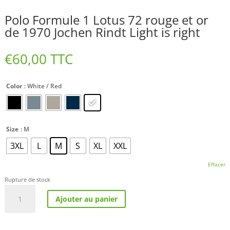
Polo Formule 1 Lotus 72 rouge et or
de 1970 Jochen Rindt Light is right
€
60,00
TTC
Color
: White / Red
Size
: M
3XL
L
M
S
XL
XXL
Effacer
Rupture de stock
quantité
Ajouter au panier
de
Polo
Formule