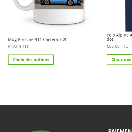
Polo Alpine 
dos
Mug Porsche 911 Carrera 3,2l
€
56,00
TTC
€
22,00
TTC
Ce
Choix des
Choix des options
produit
a
plusieurs
variations.
Les
options
peuvent
être
choisies
sur
PAIEMEN