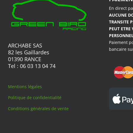
la
En direct p
page
AUCUNE DO
du
TRANSITE P
PEUT ETRE
produit
PERSONNEL
Paiement po
ARCHABE SAS
bancaire s
82 les Gaillardes
01390 RANCE
Tel : 06 03 13 04 74
Mentions légales
Politique de confidentialité
Conditions générales de vente