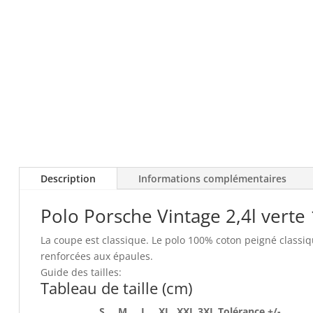
Description
Informations complémentaires
Polo Porsche Vintage 2,4l verte 
La coupe est classique. Le polo 100% coton peigné classiqu
renforcées aux épaules.
Guide des tailles:
Tableau de taille (cm)
S
M
L
XL
XXL
3XL
Tolérance +/-