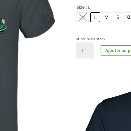
Size
: L
3XL
L
M
S
X
Rupture de stock
quantité
Ajouter au p
de
Polo
Porsche
Vintage
2,4l
verte
1968
flat6
Aircooled