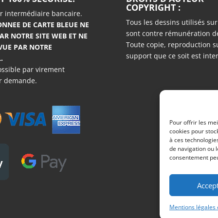
COPYRIGHT :
la
la
ar intermédiaire bancaire.
page
page
Tous les dessins utilisés sur 
NNEE DE CARTE BLEUE NE
sont contre rémunération d
du
du
AR NOTRE SITE WEB ET NE
Toute copie, reproduction 
 VUE PAR NOTRE
produit
produi
support que ce soit est inter
.
ssible par virement
ur demande.
Pour offrir les me
cookies pour stock
à ces technologie
de navigation ou l
consentement peut 
Accep
Mentions légales e