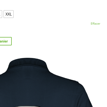
L
XXL
Effacer
anier