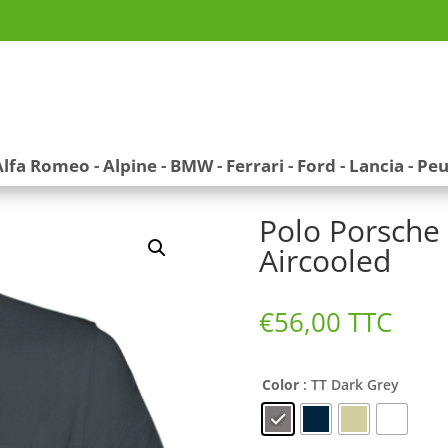
Alfa Romeo
-
Alpine
-
BMW
-
Ferrari
-
Ford
-
Lancia
-
Peu
Polo Porsche 
Aircooled
€
56,00
TTC
Color
: TT Dark Grey