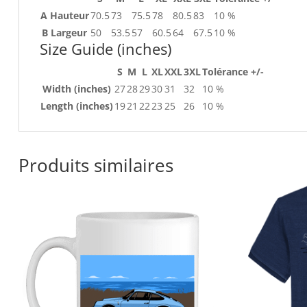
A Hauteur
70.5
73
75.5
78
80.5
83
10 %
B Largeur
50
53.5
57
60.5
64
67.5
10 %
Size Guide (inches)
S
M
L
XL
XXL
3XL
Tolérance +/-
Width (inches)
27
28
29
30
31
32
10 %
Length (inches)
19
21
22
23
25
26
10 %
Produits similaires