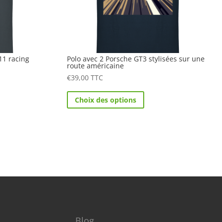
11 racing
Polo avec 2 Porsche GT3 stylisées sur une
route américaine
€
39,00
TTC
Ce
Choix des options
t
produit
a
urs
plusieurs
ions.
variations.
Les
s
options
nt
peuvent
être
es
choisies
sur
Blog