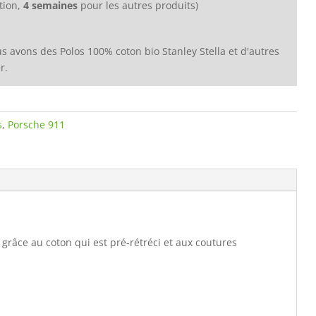
tion,
4 semaines
pour les autres produits)
s avons des Polos 100% coton bio Stanley Stella et d'autres
r.
s
,
Porsche 911
 grâce au coton qui est pré-rétréci et aux coutures