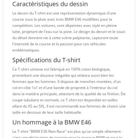
Caractéristiques du dessin
Le dessin du T-shirt est une représentation dynamique d'une
course sous la pluie avec trois BMW E46 modifiées pour la
compétition. Les voitures, sont dépeintes avec style en pleine
lutte, projetant de l'eau sur la piste. Le design du dessin et le souci
du détail donnent vie à cette scène palpitante, capturant toute
l'intensité de la course et la passion pour ces véhicules
emblématiques.
Spécifications du T-shirt
Ce T-shirt unisexe est fabriqué en 100% coton biologique,
promettant une douceur inégalée qui séduira aussi bien les
femmes que les hommes. Il dispose de manches montées, d'un
col en côte 1x1 et d'une bande de propreté à l'intérieur du col
dans la matière principale, attestant de la qualité de sa finition. De
coupe tubulaire et normale, ce T-shirt est disponible en tailles
allant du XS au 5XL. Il est recommandé aux femmes de choisir une
taille en dessous de leur taille habituelle.
Un hommage à la BMW E46
Le T-shirt "BMW E36 Rain Race" est plus qu'un simple vêtement -
c'est une déclaration de passion pour la marque BMW et pour la