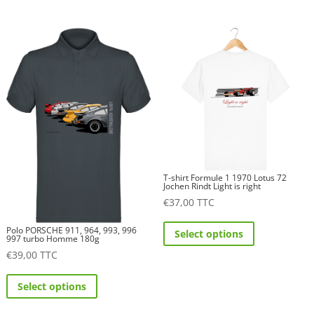
has
has
multiple
multiple
variants.
variants.
The
The
options
options
may
may
be
be
chosen
chosen
on
on
the
the
T-shirt Formule 1 1970 Lotus 72
product
product
Jochen Rindt Light is right
€
37,00
TTC
page
page
This
Polo PORSCHE 911, 964, 993, 996
Select options
product
997 turbo Homme 180g
€
39,00
TTC
has
This
multiple
Select options
product
variants.
has
The