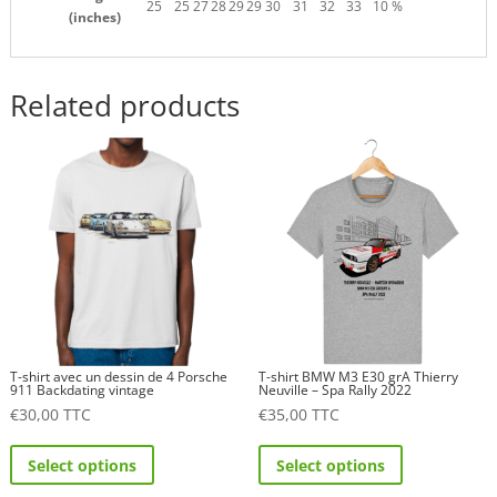
25
25
27
28
29
29
30
31
32
33
10 %
(inches)
Related products
T-shirt avec un dessin de 4 Porsche
T-shirt BMW M3 E30 grA Thierry
911 Backdating vintage
Neuville – Spa Rally 2022
€
30,00
TTC
€
35,00
TTC
This
This
Select options
Select options
product
product