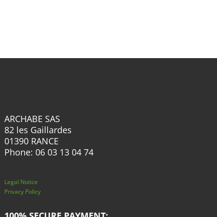
multiple
options
variants.
may
The
be
options
chosen
may
on
be
the
chosen
product
on
page
the
ARCHABE SAS
product
82 les Gaillardes
page
01390 RANCE
Phone: 06 03 13 04 74
Legal Notice
Privacy Policy
100% SECURE PAYMENT: