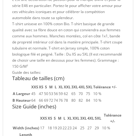
série E46 en particulier. Portez-le pour afficher votre amour pour
ces véhicules iconiques et pour célébrer la compétition
automobile dans toute sa splendeur.
T-shirt unisexe en 100% coton Bio. T-shirt basique de grande
qualité avec sa fibre douce en coton qui conviendra aux femmes
comme aux hommes. Manches montées, col en côte 1x1, bande
de propreté intérieur col dans la matière principale. T-shirt coupe
tubulaire et normale. T-shirt en Jersey simple, 100% coton
biologique filé et peigné. Taille : Du XS au 5XL (Il est recommandé
de choisir une taille en dessous pour les femmes). Grammage :
150 G/M²
Guide des tailles:
Tableau de tailles (cm)
XXS
XS
S
M
L
XL
XXL
3XL
4XL
5XL
Tolérance +/-
A Largeur
45
47
50
53
56
59
62
65
70
75
10 %
B Hauteur
64
66
69
72
74
76
78
80
82
84
10 %
Size Guide (inches)
Tolérance
XXS
XS
S
M
L
XL
XXL
3XL
4XL
5XL
+/-
Width (inches)
17
18
19
20
22
23
24
25
27
29
10 %
Length