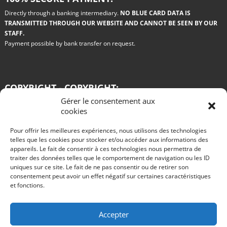
Directly through a banking intermediary.
NO BLUE CARD DATA IS
TRANSMITTED THROUGH OUR WEBSITE AND CANNOT BE SEEN BY OUR
STAFF.
Payment possible by bank transfer on request.
COPYRIGHT - COPYRIGHT:
Gérer le consentement aux
All the drawings used on this site are paid for by the authors. Any copy or
cookies
reproduction on any medium whatsoever is prohibited.
Pour offrir les meilleures expériences, nous utilisons des technologies
Blog
telles que les cookies pour stocker et/ou accéder aux informations des
appareils. Le fait de consentir à ces technologies nous permettra de
Win a Renault 11 turbo grA in Philips colors
traiter des données telles que le comportement de navigation ou les ID
R11 turbo GRA test for rent rallye des vignes 2016
The advantages of rally car rental
uniques sur ce site. Le fait de ne pas consentir ou de retirer son
Test of an R11 turbo VHC gr A by Alain Oreille published in Echappement in
consentement peut avoir un effet négatif sur certaines caractéristiques
August 1985
et fonctions.
Start rallies in video games?
The 2015 innovations of the Citroën DS3 WRC.
Nothing is going well at Peugeot, are the 2008 DKRs completely missed?
Take part in the Tour de Corse historic rally behind the wheel of a queen of
Accepter
rallies: Alfa Roméo GTV6 gr A.
2015 Porsche 991 GT3 RS review by Walter Röhrl