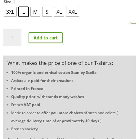
Size
: L
3XL
L
M
S
XL
XXL
Clear
T-
Add to cart
shirt
BMW
M3
E46
What makes the price of one of our T-shirts:
Rain
Race
100% organic and ethical cotton
Stanley Stella
quantity
Artists
are
paid for their creations
Printed in France
Quality print: withstands many washes
French
VAT
paid
Made to order to
offer you more choices
of sizes and colors (
average delivery time of approximately 10 days
)
French society