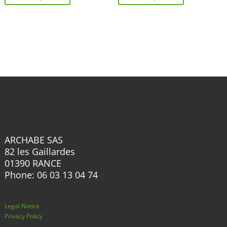
has
has
multiple
multiple
variants.
variants.
The
The
options
options
may
may
be
be
chosen
chosen
on
on
the
the
ARCHABE SAS
product
product
82 les Gaillardes
page
page
01390 RANCE
Phone: 06 03 13 04 74
Legal Notice
Privacy Policy