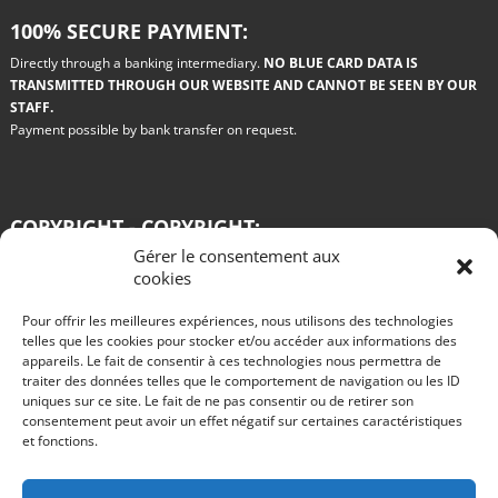
100% SECURE PAYMENT:
Directly through a banking intermediary.
NO BLUE CARD DATA IS
TRANSMITTED THROUGH OUR WEBSITE AND CANNOT BE SEEN BY OUR
STAFF.
Payment possible by bank transfer on request.
COPYRIGHT - COPYRIGHT:
Gérer le consentement aux
All the drawings used on this site are paid for by the authors. Any copy or
cookies
reproduction on any medium whatsoever is prohibited.
Pour offrir les meilleures expériences, nous utilisons des technologies
Blog
telles que les cookies pour stocker et/ou accéder aux informations des
appareils. Le fait de consentir à ces technologies nous permettra de
Win a Renault 11 turbo grA in Philips colors
traiter des données telles que le comportement de navigation ou les ID
R11 turbo GRA test for rent rallye des vignes 2016
The advantages of rally car rental
uniques sur ce site. Le fait de ne pas consentir ou de retirer son
Test of an R11 turbo VHC gr A by Alain Oreille published in Echappement in
consentement peut avoir un effet négatif sur certaines caractéristiques
August 1985
et fonctions.
Start rallies in video games?
The 2015 innovations of the Citroën DS3 WRC.
Nothing is going well at Peugeot, are the 2008 DKRs completely missed?