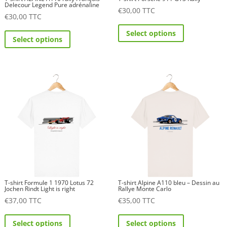
Delecour Legend Pure adrénaline
€
30,00
TTC
€
30,00
TTC
This
This
Select options
product
Select options
product
has
has
multiple
multiple
variants.
variants.
The
The
options
options
may
may
be
be
chosen
chosen
on
on
the
the
product
T-shirt Formule 1 1970 Lotus 72
T-shirt Alpine A110 bleu – Dessin au
product
Jochen Rindt Light is right
Rallye Monte Carlo
page
€
37,00
TTC
€
35,00
TTC
page
This
This
Select options
Select options
product
product