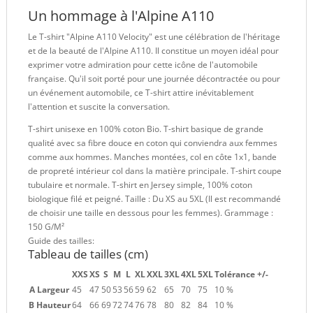
Un hommage à l'Alpine A110
Le T-shirt "Alpine A110 Velocity" est une célébration de l'héritage
et de la beauté de l'Alpine A110. Il constitue un moyen idéal pour
exprimer votre admiration pour cette icône de l'automobile
française. Qu'il soit porté pour une journée décontractée ou pour
un événement automobile, ce T-shirt attire inévitablement
l'attention et suscite la conversation.
T-shirt unisexe en 100% coton Bio. T-shirt basique de grande
qualité avec sa fibre douce en coton qui conviendra aux femmes
comme aux hommes. Manches montées, col en côte 1x1, bande
de propreté intérieur col dans la matière principale. T-shirt coupe
tubulaire et normale. T-shirt en Jersey simple, 100% coton
biologique filé et peigné. Taille : Du XS au 5XL (Il est recommandé
de choisir une taille en dessous pour les femmes). Grammage :
150 G/M²
Guide des tailles:
Tableau de tailles (cm)
XXS
XS
S
M
L
XL
XXL
3XL
4XL
5XL
Tolérance +/-
A Largeur
45
47
50
53
56
59
62
65
70
75
10 %
B Hauteur
64
66
69
72
74
76
78
80
82
84
10 %