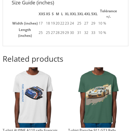
Size Guide (inches)
Tolérance
XXS
XS
S
M
L
XL
XXL
3XL
4XL
5XL
+/-
Width (inches)
17
18
19
20
22
23
24
25
27
29
10 %
Length
25
25
27
28
29
29
30
31
32
33
10 %
(inches)
Related products
T-shirt ALPINE A110 rally François
T-shirt Porsche 911 GT3 Rally