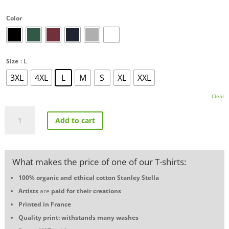
Color
Size
: L
3XL
4XL
L
M
S
XL
XXL
Clear
T-
Add to cart
shirt
"Alpine
A110
Velocity"
What makes the price of one of our T-shirts:
quantity
100% organic and ethical cotton
Stanley Stella
Artists
are
paid for their creations
Printed in France
Quality print: withstands many washes